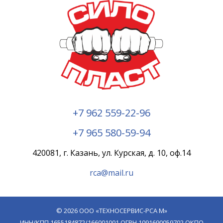
+7 962 559-22-96
+7 965 580-59-94
420081, г. Казань, ул. Курская, д. 10, оф.14
rca@mail.ru
© 2026 ООО «ТЕХНОСЕРВИС-РСА М»
ИНН/КПП 1655184872/166001001 ОГРН 1091690059702 ОКПО