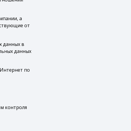
мпании, а
йствующие от
х данных в
альных данных
 Интернет по
ам контроля