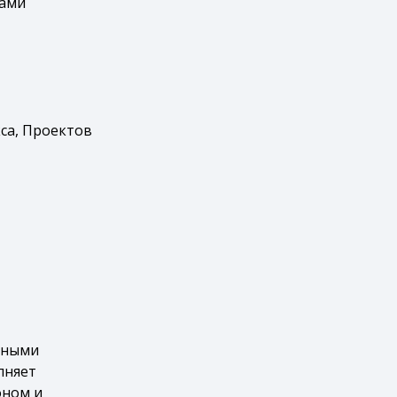
тами
са, Проектов
стными
лняет
оном и