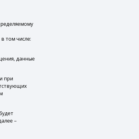
определяемому
в том числе:
щения, данные
и при
етствующих
м
будет
далее –