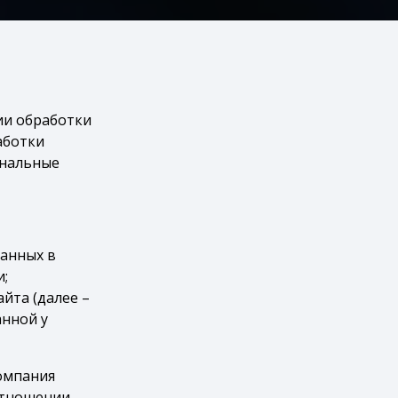
ии обработки
аботки
ональные
занных в
и;
йта (далее –
анной у
омпания
отношении