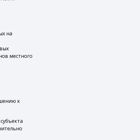
ых на
овых
нов местного
ошению к
 субъекта
чительно